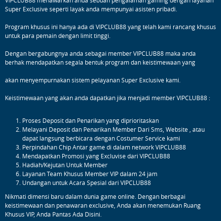
Live Casino
Super Exclusive seperti layak anda mempunyai asisten pribadi.
Program khusus ini hanya ada di VIPCLUB88 yang telah kami rancang khusus
untuk para pemain dengan limit tinggi.
Poker
PROMO
Dengan bergabungnya anda sebagai member VIPCLUB88 maka anda
berhak mendapatkan segala bentuk program dan keistimewaan yang
Slots
PROMO
akan menyempurnakan sistem pelayanan Super Exclusive kami.
IDN Live
Keistimewaan yang akan anda dapatkan jika menjadi member VIPCLUB88 :
Togel
Proses Deposit dan Penarikan yang diprioritaskan
Melayani Deposit dan Penarikan Member Dari Sms, Website , atau
PROMO
dapat langsung berbicara dengan Costumer Service kami
Perpindahan Chip Antar game di dalam network VIPCLUB88
Elottery
Mendapatkan Promosi yang Excluvise dari VIPCLUB88
Hadiah/Kejutan Untuk Member
Layanan Team Khusus Member VIP dalam 24 jam
Tangkas
Undangan untuk Acara Spesial dari VIPCLUB88
PROMO
Nikmati dimensi baru dalam dunia game online. Dengan berbagai
Tembak Ikan
keistimewaan dan penawaran exclusive, Anda akan menemukan Ruang
Khusus VIP, Anda Pantas Ada Disini.